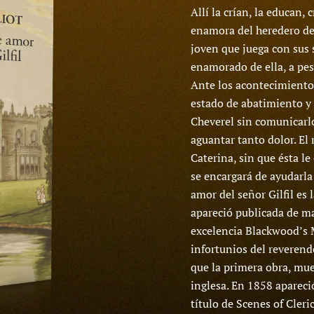
Allí la crían, la educan, 
enamora del heredero de
joven que juega con sus 
enamorado de ella, a pes
Ante los acontecimiento
estado de abatimiento y t
Cheverel sin comunicarlo
aguantar tanto dolor. El
Caterina, sin que ésta le
se encargará de ayudarla
amor del señor Gilfil es
apareció publicada de ma
excelencia Blackwood’s M
infortunios del reverend
que la primera obra, mues
inglesa. En 1858 apareció
título de Scenes of Cleri