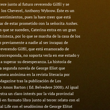
crece junto al futuro reverendo Gilfil y se
 los Cheverel, Anthony Wybrow. Éste es un
sentimientos, pues la hace creer que está
ar de estar prometido con la señorita Assher.
s que se suceden, Caterina entra en un gran
risteza, por lo que se marcha de la casa de los
 previamente a nadie al ser incapaz de
 reverendo Gilfil, que está enamorado de
 corresponda, no soporta verla en ese estado y
 a superar su desesperanza. La historia de
 la segunda novela de George Eliot que
nera anónima en la revista literaria por
agazine tras la publicación de Los
o Amos Barton ( Ed. Belvedere 2008). Al igual
tra un claro interés por la vida provincial
 en formato libro junto al tercer relato con el
cal Life con el seudónimo de George Elitot