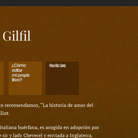
Gilfil
 te recomendamos, “La historia de amor del
liot.
 italiana huérfana, es acogida en adopción por
e sir y lady Cheverel y enviada a Inglaterra.