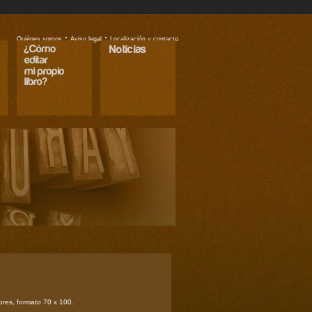
·
·
Quiénes somos
Aviso legal
Localización y contacto
ores, formato 70 x 100.