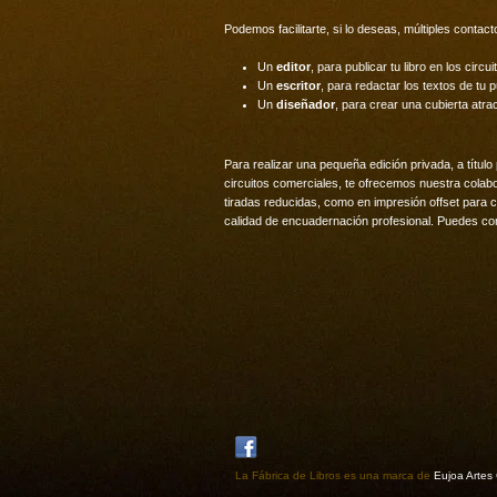
Podemos facilitarte, si lo deseas, múltiples contact
Un
editor
, para publicar tu libro en los circu
Un
escritor
, para redactar los textos de tu p
Un
diseñador
, para crear una cubierta atra
Para realizar una pequeña edición privada, a título 
circuitos comerciales, te ofrecemos nuestra colabor
tiradas reducidas, como en impresión offset para 
calidad de encuadernación profesional. Puedes co
La Fábrica de Libros es una marca de
Eujoa Artes 