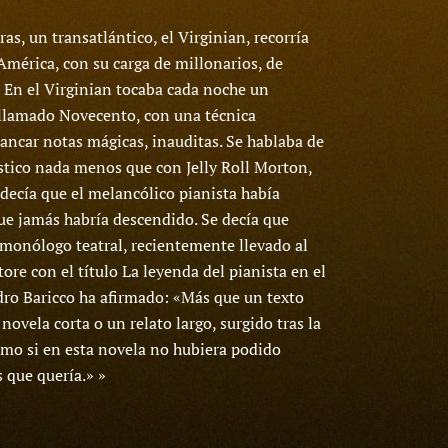
as, un transatlántico, el Virginian, recorría
 América, con su carga de millonarios, de
 En el Virginian tocaba cada noche un
 llamado Novecento, con una técnica
rancar notas mágicas, inauditas. Se hablaba de
stico nada menos que con Jelly Roll Morton,
 decía que el melancólico pianista había
que jamás habría descendido. Se decía que
 monólogo teatral, recientemente llevado al
ore con el título La leyenda del pianista en el
dro Baricco ha afirmado: «Más que un texto
 novela corta o un relato largo, surgido tras la
omo si en esta novela no hubiera podido
s que quería.» »