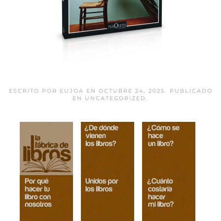
Una historia ridícula
ESCRITO POR
EUJOA
EN
OCTUBRE 24, 2025
. PUBLICADO
EN
UNCATEGORIZED
.