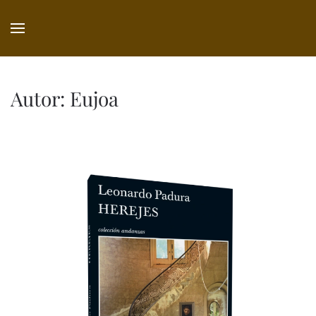
Ir
al
contenido
principal
Autor:
Eujoa