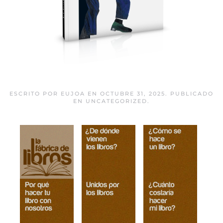
El hombre duplicado
ESCRITO POR
EUJOA
EN
OCTUBRE 31, 2025
. PUBLICADO
EN
UNCATEGORIZED
.