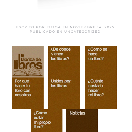
La reina sin espejo
ESCRITO POR
EUJOA
EN
NOVIEMBRE 14, 2025
.
PUBLICADO EN
UNCATEGORIZED
.