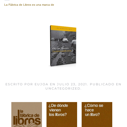
La Fábrica de Libros es una marca de
Eujoa Artes Gráficas.
La nieve estaba sucia
ESCRITO POR
EUJOA
EN
JULIO 23, 2021
. PUBLICADO EN
UNCATEGORIZED
.