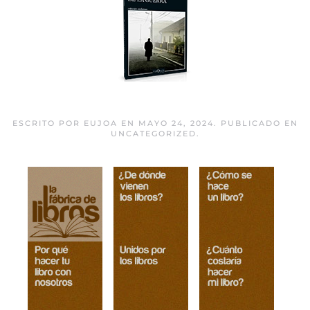
El hombre de la guerra
ESCRITO POR
EUJOA
EN
MAYO 24, 2024
. PUBLICADO EN
UNCATEGORIZED
.