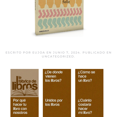
Un mundo feliz
ESCRITO POR
EUJOA
EN
JUNIO 7, 2024
. PUBLICADO EN
UNCATEGORIZED
.