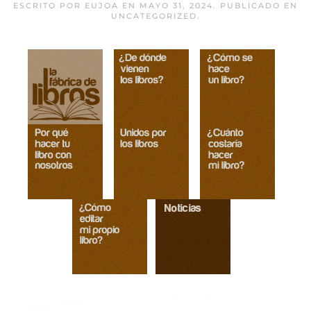
ESCRITO POR
EUJOA
EN
MAYO 31, 2024
. PUBLICADO EN
UNCATEGORIZED
.