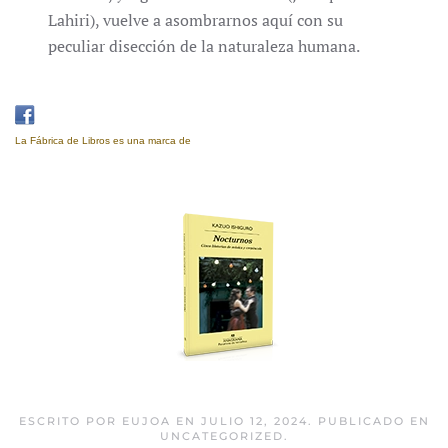
Lahiri), vuelve a asombrarnos aquí con su
peculiar disección de la naturaleza humana.
La Fábrica de Libros es una marca de
Eujoa Artes Gráficas.
Nocturnos
ESCRITO POR
EUJOA
EN
JULIO 12, 2024
. PUBLICADO EN
UNCATEGORIZED
.